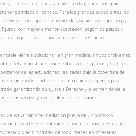
ios (en el ámbito privado también se dan) para conseguir
obtener permisos o licencias. Para los grandes expedientes, es
a que existen todo tipo de modalidades, habiendo adquirido gran
s figuras, con mayor o menor aceptación, según los países y
racia, a la que es necesario combatir sin descanso.
ponsable viene a solucionar, en gran medida, ambos problemas.
 ritmo del administrado, que se libera de los plazos y trámites
posterior de las actuaciones realizadas bajo la cobertura de
la administración a actuar de forma rápida y diligente, para
istrado, garantizando su ajuste a Derecho y al contenido de la
zos de inspección y, eventualmente, de sanción.
idad de actuar sin intermediación previa de un político o
ralizar un proyecto con contenido económico, priva a éstos de
 empresario o administrado, de todo interés en ofrecerlas.